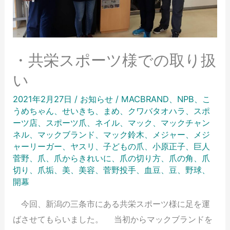
・共栄スポーツ様での取り扱
い
2021年2月27日
/
お知らせ
/
MACBRAND
、
NPB
、
こ
うめちゃん
、
せいきち
、
まめ
、
クワバタオハラ
、
スポ
ーツ店
、
スポーツ爪
、
ネイル
、
マック
、
マックチャン
ネル
、
マックブランド
、
マック鈴木
、
メジャー
、
メジ
ャーリーガー
、
ヤスリ
、
子どもの爪
、
小原正子
、
巨人
菅野
、
爪
、
爪からきれいに
、
爪の切り方
、
爪の角
、
爪
切り
、
爪垢
、
美
、
美容
、
菅野投手
、
血豆
、
豆
、
野球
、
開幕
今回、新潟の三条市にある共栄スポーツ様に足を運
ばさせてもらいました。 当初からマックブランドを