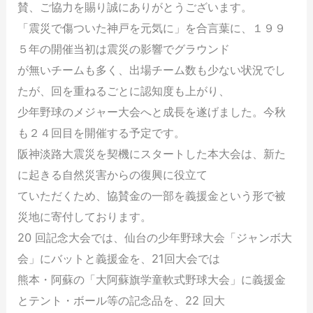
賛、ご協力を賜り誠にありがとうございます。
「震災で傷ついた神戸を元気に」を合言葉に、１９９
５年の開催当初は震災の影響でグラウンド
が無いチームも多く、出場チーム数も少ない状況でし
たが、回を重ねるごとに認知度も上がり、
少年野球のメジャー大会へと成長を遂げました。今秋
も２４回目を開催する予定です。
阪神淡路大震災を契機にスタートした本大会は、新た
に起きる自然災害からの復興に役立て
ていただくため、協賛金の一部を義援金という形で被
災地に寄付しております。
20 回記念大会では、仙台の少年野球大会「ジャンボ大
会」にバットと義援金を、21回大会では
熊本・阿蘇の「大阿蘇旗学童軟式野球大会」に義援金
とテント・ボール等の記念品を、22 回大